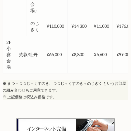
会
場）
のじ
¥110,000
¥14,300
¥11,000
¥176,0
ぎく
2F
小
宴
芙蓉/牡丹
¥66,000
¥8,800
¥6,600
¥99,00
会
場
※ まつ＋つつじ＋くすのき、つつじ＋くすのき＋のじぎく というお部屋
の組み合わせもご用意できます。
※ 上記価格は税込み価格です。