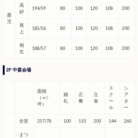
高
194/59
80
100
120
108
200
砂
鹿
児
尾
185/56
80
100
120
108
200
上
相
188/57
80
100
120
108
200
生
2F 中宴会場
ス
シ
面積
婚
正
立
ク
ア
（㎡/
礼
餐
食
ー
タ
坪）
ル
ー
全室
257/78
100
110
200
144
260
まつ