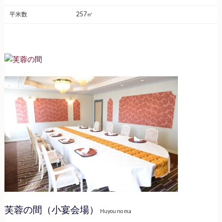
平米数
257㎡
芙蓉の間（小宴会場）
Huyou no ma