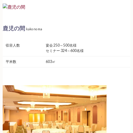
鹿児の間
kako no ma
収容人数
宴会 250～500名様
セミナー 324～600名様
平米数
603㎡