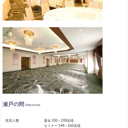
瀬戸の間
Seto no ma
収容人数
宴会 100～200名様
セミナー 144～260名様