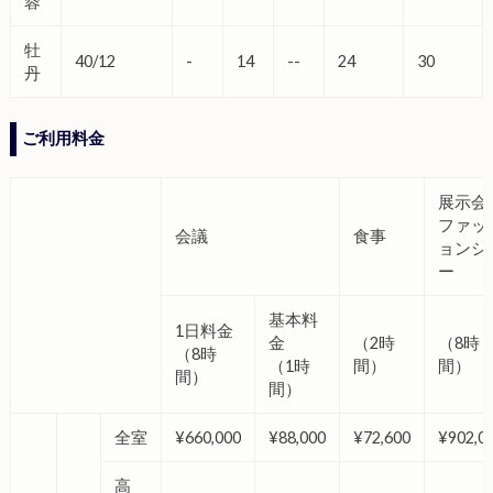
蓉
牡
40/12
-
14
--
24
30
丹
ご利用料金
展示会
ファッ
会議
食事
ョンシ
ー
基本料
1日料金
金
（2時
（8時
（8時
（1時
間）
間）
間）
間）
全室
¥660,000
¥88,000
¥72,600
¥902,0
高