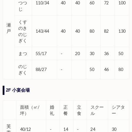
つつ
110/34
40
40
60
72
100
じ
くす
瀬
のき
戸
143/44
40
40
80
82
130
のじ
ぎく
まつ
55/17
-
20
30
36
50
のじ
88/27
-
50
46
80
ぎく
2F 小宴会場
面積（㎡/
婚
正
立
スクー
シアタ
坪）
礼
餐
食
ル
ー
芙
40/12
-
14
-
24
30