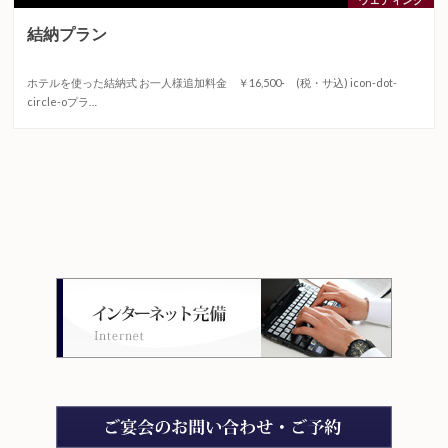
結納プラン
2016.02.15
ホテルを使った結納式 お一人様追加料金 ￥16,500‐ (税・サ込) icon-dot-
circle-oプラ…